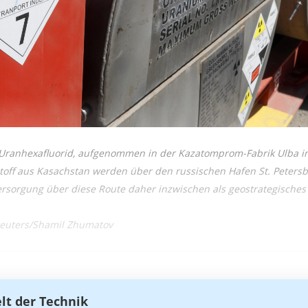
 Uranhexafluorid, aufgenommen in der Kazatomprom-Fabrik Ulba 
off aus Kasachstan werden über den russischen Hafen St. Petersbu
ersorgung über diese Route daher inzwischen als geostrategisches 
/Reuters/Shamil Zhumatov
elt der Technik