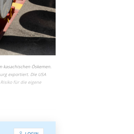
im kasachischen Öskemen.
rg exportiert. Die USA
Risiko für die eigene
LOGIN