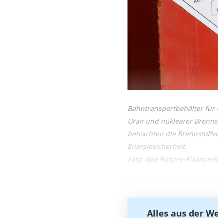
Bahntransportbehälter für
Uran und nuklearer Brennst
betrachten die Brennstoffv
Energiesicherheit.
Foto: dpa Picture-Alliance
Alles aus der W