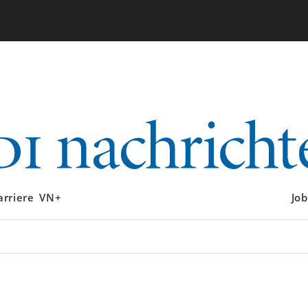
arriere
VN+
Job