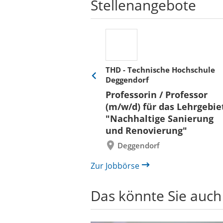
Stellenangebote
THD - Technische Hochschule
Deggendorf
Eine
Verkehr &
Folie
Professorin / Professor
x)
zurück
(m/w/d) für das Lehrgebie
"Nachhaltige Sanierung
und Renovierung"
Deggendorf
Zur Jobbörse
Das könnte Sie auch