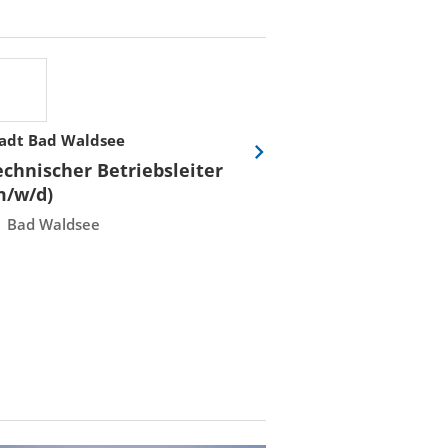
adt Bad Waldsee
Stadtwerke Rost
Eine
echnischer Betriebsleiter
Fachmeister E
Folie
m/w/d)
Leittechnisch
vor
Instandhaltun
Bad Waldsee
Rostock