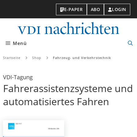
E-PAPER
ABO
LOGIN
VDI-
Nachri
Menü
Suc
öff
Startseite
Shop
Fahrzeug- und Verkehrstechnik
VDI-Tagung
Fahrerassistenzsysteme und
automatisiertes Fahren