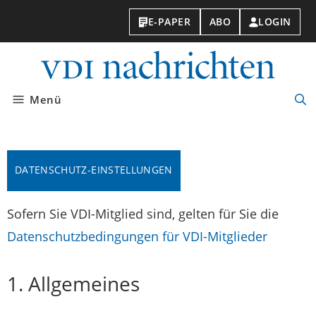
E-PAPER
ABO
LOGIN
VDI-
Nachri
Menü
Suc
öff
DATENSCHUTZ-EINSTELLUNGEN
Sofern Sie VDI-Mitglied sind, gelten für Sie die
Datenschutzbedingungen für VDI-Mitglieder
1. Allgemeines