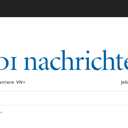
arriere
VN+
Job
en