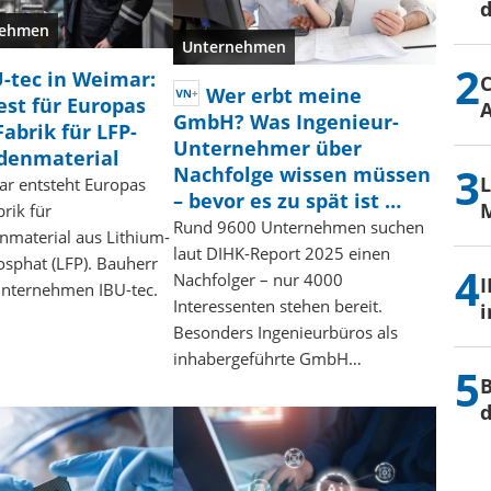
d
nehmen
Unternehmen
-tec in Weimar:
Wer erbt meine
est für Europas
A
GmbH? Was Ingenieur-
Fabrik für LFP-
Unternehmer über
denmaterial
Nachfolge wissen müssen
ar entsteht Europas
– bevor es zu spät ist …
M
brik für
Rund 9600 Unternehmen suchen
nmaterial aus Lithium-
laut DIHK-Report 2025 einen
sphat (LFP). Bauherr
Nachfolger – nur 4000
I
Unternehmen IBU-tec.
Interessenten stehen bereit.
i
Besonders Ingenieurbüros als
inhabergeführte GmbH…
B