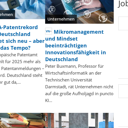
Jo
nehmen
Unternehmen
A-Patentrekord
Mikromanagement
Deutschland
und Mindset
et sich neu – aber
beeinträchtigen
 das Tempo?
Innovationsfähigkeit in
opäische Patentamt
Deutschland
hlt für 2025 mehr als
Peter Buxmann, Professor für
 Patentanmeldungen –
Wirtschaftsinformatik an der
rd. Deutschland steht
Technischen Universität
r gut da,…
Darmstadt, rät Unternehmen nicht
auf die große Aufholjagd in puncto
KI…