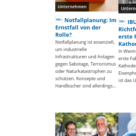
Unternehmen
Unter
Notfallplanung: Im
IBU
Ernstfall von der
Richtf
Rolle?
erste 
Notfallplanung ist essenziell,
Katho
um industrielle
In Weim
Infrastrukturen und Anlagen
erste Fa
gegen Sabotage, Terrorismus
Kathode
oder Naturkatastrophen zu
Eisenpho
schützen. Konzepte und
ist das 
Handbücher sind allerdings…