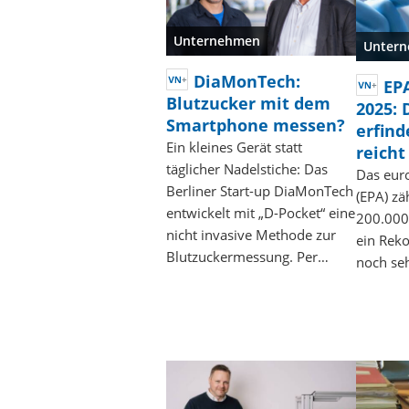
Unternehmen
Unter
DiaMonTech:
EP
Blutzucker mit dem
2025: 
Smartphone messen?
erfind
Ein kleines Gerät statt
reicht
täglicher Nadelstiche: Das
Das eur
Berliner Start-up DiaMonTech
(EPA) zä
entwickelt mit „D-Pocket“ eine
200.000
nicht invasive Methode zur
ein Reko
Blutzuckermessung. Per…
noch seh