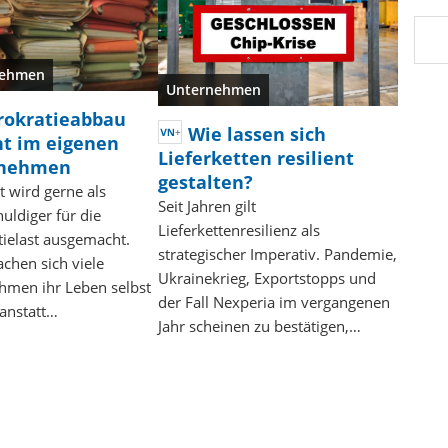
nehmen
Unternehmen
rokratieabbau
Wie lassen sich
nt im eigenen
Lieferketten resilient
rnehmen
gestalten?
t wird gerne als
Seit Jahren gilt
huldiger für die
Lieferkettenresilienz als
ielast ausgemacht.
strategischer Imperativ. Pandemie,
chen sich viele
Ukrainekrieg, Exportstopps und
hmen ihr Leben selbst
der Fall Nexperia im vergangenen
anstatt…
Jahr scheinen zu bestätigen,…