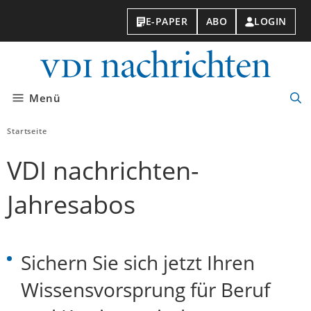
E-PAPER
ABO
LOGIN
VDI-
Nachri
Menü
Suc
öff
Startseite
VDI nachrichten-
Jahresabos
Sichern Sie sich jetzt Ihren
Wissensvorsprung für Beruf