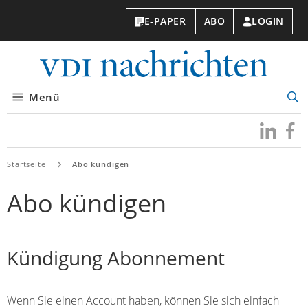
E-PAPER
ABO
LOGIN
VDI-
Nachri
Menü
Suc
öff
Besuchen
Besuc
Sie
Sie
uns
uns
Startseite
Abo kündigen
bei
bei
LinkedIn
Faceb
Abo kündigen
Kündigung Abonnement
Wenn Sie einen Account haben, können Sie sich einfach