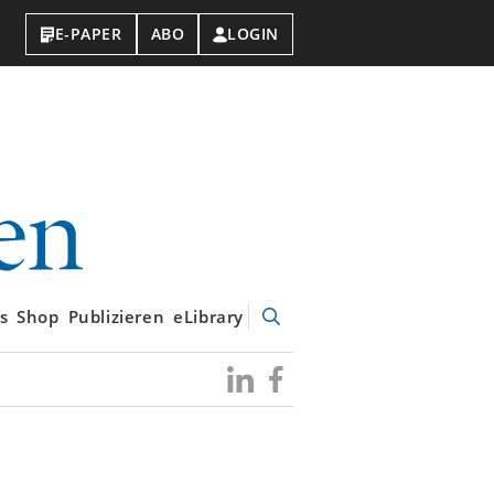
E-PAPER
ABO
LOGIN
VDI-
Nachrichten
s
Shop
Publizieren
eLibrary
Suche
öffnen
Besuchen
Besuchen
Sie
Sie
uns
uns
bei
bei
LinkedIn
Facebook