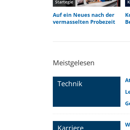
Startegie
K
Auf ein Neues nach der
K
vermasselten Probezeit
B
Meistgelesen
A
Technik
L
G
W
Karriere