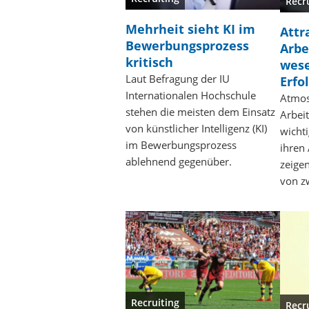
Recr
Mehrheit sieht KI im
Attr
Bewerbungsprozess
Arbe
kritisch
wese
Laut Befragung der IU
Erfo
Internationalen Hochschule
Atmos
stehen die meisten dem Einsatz
Arbeit
von künstlicher Intelligenz (KI)
wichti
im Bewerbungsprozess
ihren
ablehnend gegenüber.
zeige
von z
Recruiting
Recr