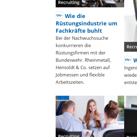
Recruiting
Wie die
Rüstungsindustrie um
Fachkräfte buhlt
Bei der Nachwuchssuche
konkurrieren die
Recr
Rüstungsfirmen mit der
W
Bundeswehr. Rheinmetall,
Hensoldt & Co. setzen auf
Ingen
Jobmessen und flexible
wiede
Arbeitszeiten.
entste
Recruiting