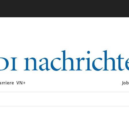
arriere
VN+
Job