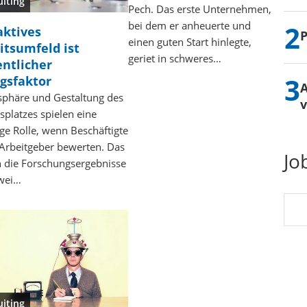
uiting
Pech. Das erste Unternehmen,
bei dem er anheuerte und
aktives
P
einen guten Start hinlegte,
itsumfeld ist
geriet in schweres…
ntlicher
lgsfaktor
A
phäre und Gestaltung des
v
splatzes spielen eine
ge Rolle, wenn Beschäftigte
 Arbeitgeber bewerten. Das
Jo
n die Forschungsergebnisse
wei…
uiting