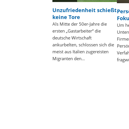
Unzufriedenheit schießt
Pers
keine Tore
Fok
Als Mitte der 50er-Jahre die
Um he
ersten „Gastarbeiter“ die
Unter
deutsche Wirtschaft
Firme
ankurbelten, schlossen sich die
Persön
meist aus Italien zugereisten
Verfa
Migranten den…
fragw