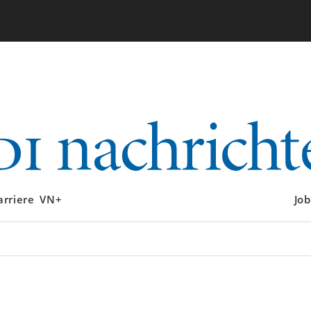
arriere
VN+
Job