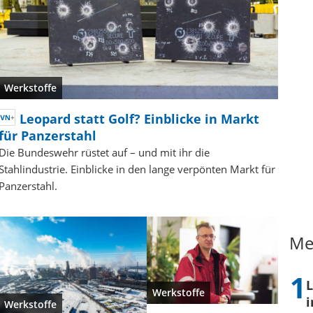
Werkstoffe
Leopard statt Golf? Einblicke in Markt
für Panzerstahl
Die Bundeswehr rüstet auf – und mit ihr die
Stahlindustrie. Einblicke in den lange verpönten Markt für
Panzerstahl.
Me
L
Werkstoffe
i
Werkstoffe