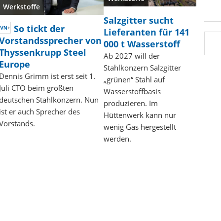
Werkstoffe
Salzgitter sucht
So tickt der
Lieferanten für 141
Vorstandssprecher von
000 t Wasserstoff
Thyssenkrupp Steel
Ab 2027 will der
Europe
Stahlkonzern Salzgitter
Dennis Grimm ist erst seit 1.
„grünen“ Stahl auf
Juli CTO beim größten
Wasserstoffbasis
deutschen Stahlkonzern. Nun
produzieren. Im
ist er auch Sprecher des
Hüttenwerk kann nur
Vorstands.
wenig Gas hergestellt
werden.