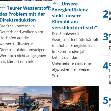
„Unsere
Teurer Wasserstoff:
Energieeffizienz
K
das Problem mit der
sinkt, unsere
Direktreduktion
Klimabilanz
Die Stahlkonzerne in
verschlechtert sich“
Deutschland wollten vom
Das Stahlwerk in
T
Hochofen auf die
Georgsmarienhütte kämpft
A
wasserstoffbasierte
mit hohen Energiekosten.
Direktreduktion umsteigen.
Im kommenden Jahr
Wer noch nicht aufgegeben
behilft sich das
hat, kämpft nun mit…
Unternehmen mit einer
D
atypischen Fahrweise.
T
Wie…
R
r