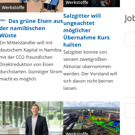
Werkstoffe
Werkstoffe
Jo
Salzgitter will
Das grüne Eisen aus
ungeachtet
der namibischen
möglicher
Wüste
Übernahme Kurs
Ein Mittelständler will mit
halten
deutschem Kapital in Namibia
Salzgitter könnte von
mit der CO2-freundlichen
seinem zweitgrößten
Direktreduktion von Eisen
Aktionär übernommen
durchstarten. Günstiger Strom
werden. Der Vorstand will
macht es möglich.
sich davon nicht beirren
lassen.
Werkstoffe