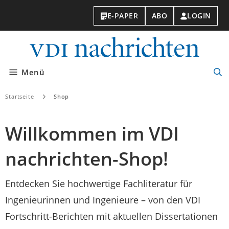
E-PAPER
ABO
LOGIN
VDI-
Nachri
Menü
Suc
öff
Startseite
Shop
Willkommen im VDI
nachrichten-Shop!
Entdecken Sie hochwertige Fachliteratur für
Ingenieurinnen und Ingenieure – von den VDI
Fortschritt-Berichten mit aktuellen Dissertationen