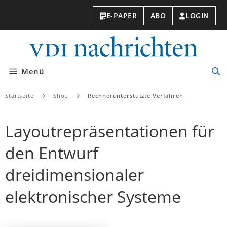
E-PAPER
ABO
LOGIN
VDI-
Nachri
Menü
Suc
öff
Startseite
Shop
Rechnerunterstützte Verfahren
Layoutrepräsentationen für
den Entwurf
dreidimensionaler
elektronischer Systeme