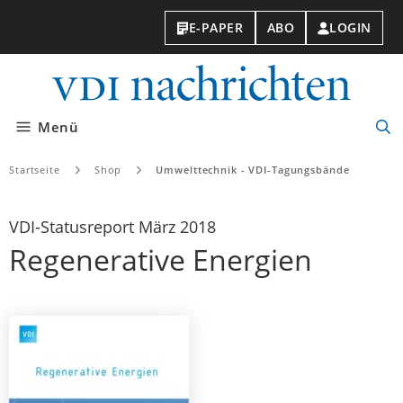
E-PAPER
ABO
LOGIN
VDI-
Nachri
Menü
Suc
öff
Startseite
Shop
Umwelttechnik - VDI-Tagungsbände
VDI-Statusreport März 2018
Regenerative Energien