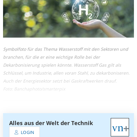
Symbolfoto für das Thema Wasserstoff mit den Sektoren und
branchen, für die er eine wichtige Rolle bei der
Dekarbonisierung spielen könnte. Wasserstoff Gas gilt als
Schlüssel, um Industrie, allen voran Stahl, zu dekarboniseren.
Auch der Energiesektor setzt bei Gaskraftwerken drauf.
Foto: Banchaphoto/smarterpix
Alles aus der Welt der Technik
LOGIN