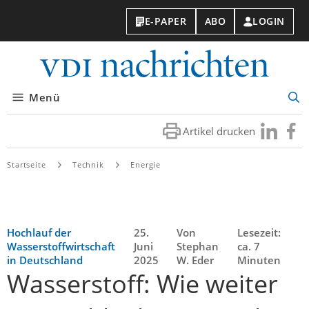
E-PAPER
ABO
LOGIN
VDI-
Nachri
Menü
Suc
öff
Artikel drucken
Besuchen
Besuc
Sie
Sie
uns
uns
Startseite
Technik
Energie
bei
bei
LinkedIn
Faceb
Hochlauf der
25.
Von
Lesezeit:
Wasserstoffwirtschaft
Juni
Stephan
ca. 7
in Deutschland
2025
W. Eder
Minuten
Wasserstoff: Wie weiter