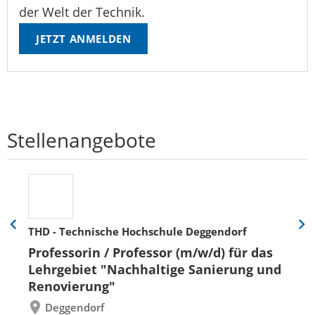
der Welt der Technik.
JETZT ANMELDEN
Stellenangebote
THD - Technische Hochschule Deggendorf
Eine
Eine
Folie
Folie
Professorin / Professor (m/w/d) für das
zurück
vor
Lehrgebiet "Nachhaltige Sanierung und
Renovierung"
Deggendorf