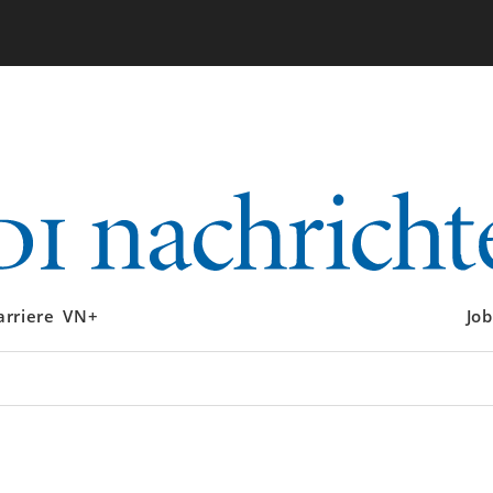
arriere
VN+
Job