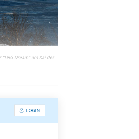
er "LNG Dream" am Kai des
LOGIN