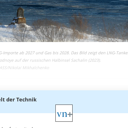
G-Importe ab 2027 und Gas bis 2028. Das Bild zeigt den LNG-Tank
odnoye auf der russischen Halbinsel Sachalin (2023).
TASS/Nikolai Mikhalchenko
elt der Technik