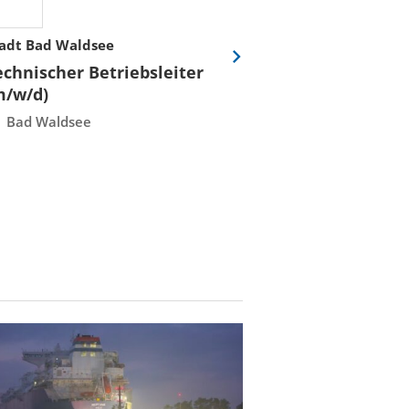
adt Bad Waldsee
Stadtwerke Rost
Eine
echnischer Betriebsleiter
Fachmeister E
Folie
m/w/d)
Leittechnisch
vor
Instandhaltun
Bad Waldsee
Rostock