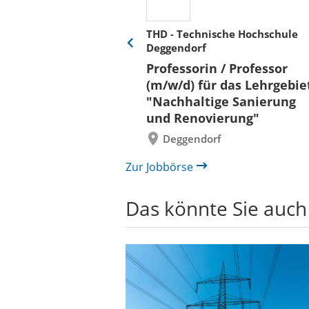
THD - Technische Hochschule
Deggendorf
Eine
Verkehr &
Folie
Professorin / Professor
x)
zurück
(m/w/d) für das Lehrgebie
"Nachhaltige Sanierung
und Renovierung"
Deggendorf
Zur Jobbörse
Das könnte Sie auch