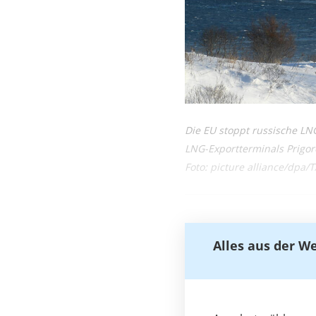
Die EU stoppt russische LN
LNG-Exportterminals Prigor
Foto: picture alliance/dpa/
Alles aus der W