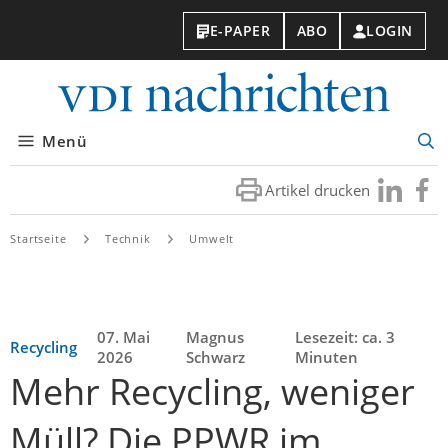
E-PAPER
ABO
LOGIN
VDI-
Nachri
Menü
Suc
öff
Artikel drucken
Besuchen
Besuc
Sie
Sie
uns
uns
Startseite
Technik
Umwelt
bei
bei
LinkedIn
Faceb
07. Mai
Magnus
Lesezeit: ca. 3
Recycling
2026
Schwarz
Minuten
Mehr Recycling, weniger
Müll? Die PPWR im