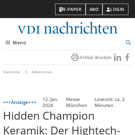
E-PAPER
ABO
LOGIN
VDI-
Nachri
Menü
Suc
öff
Artikel drucken
Besuchen
Besuc
Sie
Sie
uns
uns
Startseite
Advertorial
bei
bei
LinkedIn
Faceb
12. Jan.
Messe
Lesezeit: ca. 2
+++Anzeige+++
2026
München
Minuten
Hidden Champion
Keramik: Der Hightech-