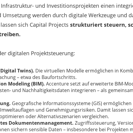
 Infrastruktur- und Investitionsprojekten einen integri
nd Umsetzung werden durch digitale Werkzeuge und d
o lassen sich Capital Projects
strukturiert steuern, s
treiben.
er digitalen Projektsteuerung:
(Digital Twins).
Die virtuellen Modelle ermöglichen in Komb
achung – etwa des Baufortschritts.
ion Modeling (BIM).
Accenture setzt auf erweiterte BIM-Mod
sten- und Nachhaltigkeitsdaten integrieren – als gemeinsam
nung.
Geografische Informationssysteme (GIS) ermöglichen
Umweltauflagen und Genehmigungsrisiken. Damit lassen sic
ptimieren oder Alternativszenarien vergleichen.
iertes Dokumentenmanagement.
Zugriffssteuerung, Versi
nen sichern sensible Daten – insbesondere bei Projekten mi