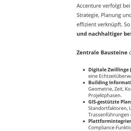
Accenture verfolgt bei
Strategie, Planung u
effizient verknüpft. S
und nachhaltiger be
Zentrale Bausteine
d
Digitale Zwillinge 
eine Echtzeitüberw
Building Informat
Geometrie, Zeit, Ko
Projektphasen.
GIS-gestützte Pla
Standortfaktoren, 
Trassenführungen o
Plattformintegr
Compliance-Funktio