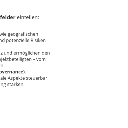
sfelder
einteilen:
s wie geografischen
d potenzielle Risiken
nz und ermöglichen den
jektbeteiligten – vom
n.
overnance).
ale Aspekte steuerbar.
ing stärken