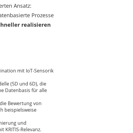
erten Ansatz:
atenbasierte Prozesse
chneller realisieren
ination mit IoT-Sensorik
elle (5D und 6D), die
e Datenbasis für alle
 die Bewertung von
h beispielsweise
onierung und
t KRITIS-Relevanz.