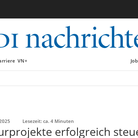
arriere
VN+
Job
 2025
Lesezeit: ca. 4 Minuten
urprojekte erfolgreich steu