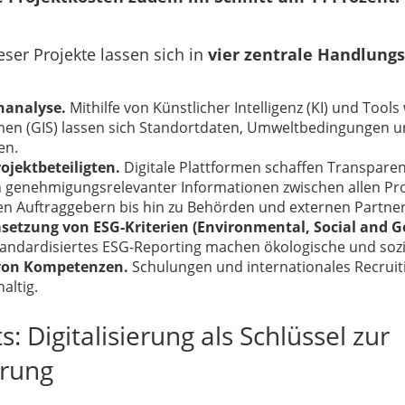
eser Projekte lassen sich in
vier zentrale Handlung
nanalyse.
Mithilfe von Künstlicher Intelligenz (KI) und Tool
en (GIS) lassen sich Standortdaten, Umweltbedingungen un
en.
ojektbeteiligten.
Digitale Plattformen schaffen Transpare
 genehmigungsrelevanter Informationen zwischen allen Pro
n Auftraggebern bis hin zu Behörden und externen Partner
etzung von ESG-Kriterien (Environmental, Social and G
ndardisiertes ESG-Reporting machen ökologische und sozi
 von Kompetenzen.
Schulungen und internationales Recruit
altig.
s: Digitalisierung als Schlüssel zur
erung