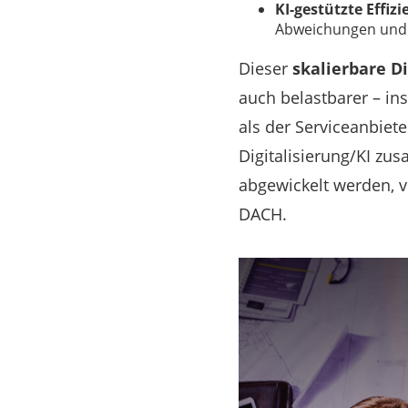
KI-gestützte Effiz
Abweichungen und a
Dieser
skalierbare D
auch belastbarer – in
als der Serviceanbiete
Digitalisierung/KI z
abgewickelt werden, v
DACH.