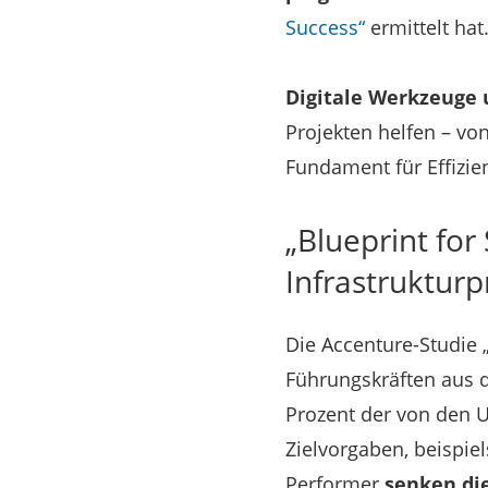
Success“
ermittelt hat
Digitale Werkzeuge
Projekten helfen – vo
Fundament für Effizien
„Blueprint for 
Infrastrukturp
Die Accenture-Studie 
Führungskräften aus de
Prozent der von den U
Zielvorgaben, beispie
Performer
senken di