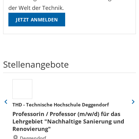
der Welt der Technik.
JETZT ANMELDEN
Stellenangebote
THD - Technische Hochschule Deggendorf
Eine
Eine
Folie
Folie
Professorin / Professor (m/w/d) für das
zurück
vor
Lehrgebiet "Nachhaltige Sanierung und
Renovierung"
Deggendorf