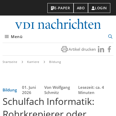
E-PAPER
ABO
LOGIN
VDI-
Nachri
Menü
Suc
öff
Artikel drucken
Besuchen
Besuc
Sie
Sie
uns
uns
Startseite
Karriere
Bildung
bei
bei
LinkedIn
Faceb
01. Juni
Von Wolfgang
Lesezeit: ca. 4
Bildung
2026
Schmitz
Minuten
Schulfach Informatik:
Rohrkrepierer oder