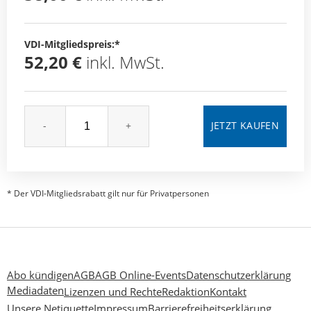
VDI-Mitgliedspreis:*
52,20 €
inkl. MwSt.
-
+
* Der VDI-Mitgliedsrabatt gilt nur für Privatpersonen
Abo kündigen
AGB
AGB Online-Events
Datenschutzerklärung
Mediadaten
Lizenzen und Rechte
Redaktion
Kontakt
Unsere Netiquette
Impressum
Barrierefreiheitserklärung