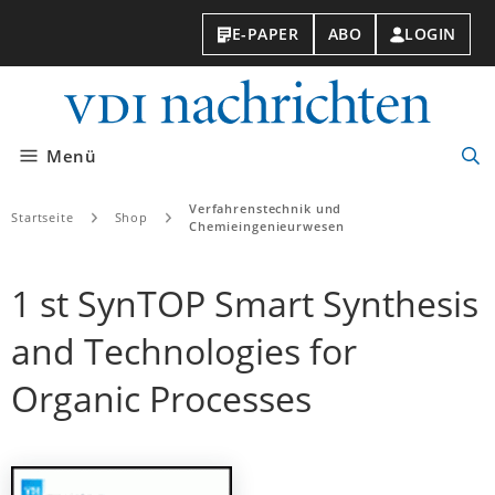
E-PAPER
ABO
LOGIN
VDI-
Nachri
Menü
Suc
öff
Verfahrenstechnik und
Startseite
Shop
Chemieingenieurwesen
1 st SynTOP Smart Synthesis
and Technologies for
Organic Processes