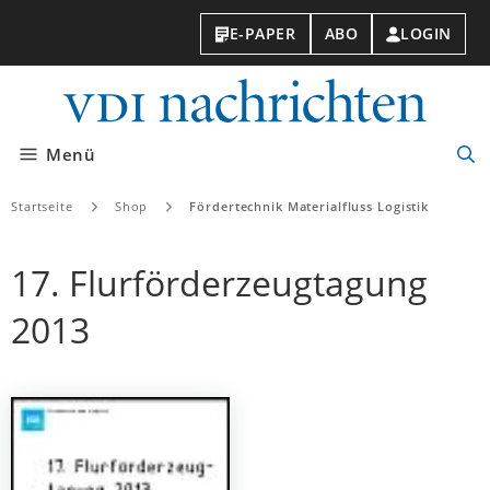
E-PAPER
ABO
LOGIN
VDI-
Nachri
Menü
Suc
öff
Startseite
Shop
Fördertechnik Materialfluss Logistik
17. Flurförderzeugtagung
2013