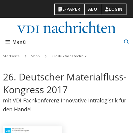
E-PAPER
ABO
LOGIN
VDI-
Nachri
Menü
Suc
öff
Startseite
Shop
Produktionstechnik
26. Deutscher Materialfluss-
Kongress 2017
mit VDI-Fachkonferenz Innovative Intralogistik für
den Handel