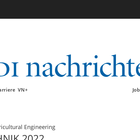
arriere
VN+
Job
icultural Engineering
HNIK 2022