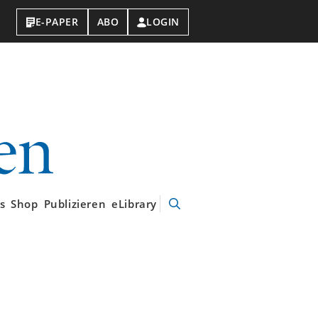
E-PAPER
ABO
LOGIN
VDI-
Nachrichten
s
Shop
Publizieren
eLibrary
Suche
öffnen