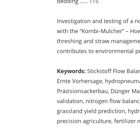
bedding ….. 115
Investigation and testing of a
with the “Kombi-Mulcher” – Ho
threshing and straw manageme
contributes to environmental p
Keywords:
Stickstoff Flow Bala
Ernte Vorhersage, hydropneuma
Präzisionsackerbau, Dünger M
validation, nitrogen flow balan
grassland yield prediction, hy
precision agriculture, fertiliz