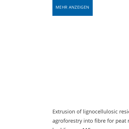
MEHR ANZEIGEN
Extrusion of lignocellulosic re
agroforestry into fibre for pea