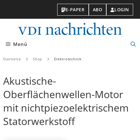
E-PAPER
ABO
LOGIN
VDI-
Nachri
Menü
Suc
öff
Startseite
Shop
Elektrotechnik
Akustische-
Oberflächenwellen-Motor
mit nichtpiezoelektrischem
Statorwerkstoff