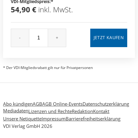
VDI-Mitgliedspreis:*
54,90 €
inkl. MwSt.
-
+
* Der VDI-Mitgliedsrabatt gilt nur für Privatpersonen
Abo kündigen
AGB
AGB Online-Events
Datenschutzerklärung
Mediadaten
Lizenzen und Rechte
Redaktion
Kontakt
Unsere Netiquette
Impressum
Barrierefreiheitserklärung
VDI Verlag GmbH 2026