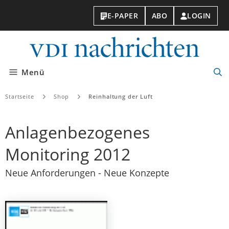
E-PAPER
ABO
LOGIN
VDI-
Nachri
Menü
Suc
öff
Startseite
Shop
Reinhaltung der Luft
Anlagenbezogenes
Monitoring 2012
Neue Anforderungen - Neue Konzepte