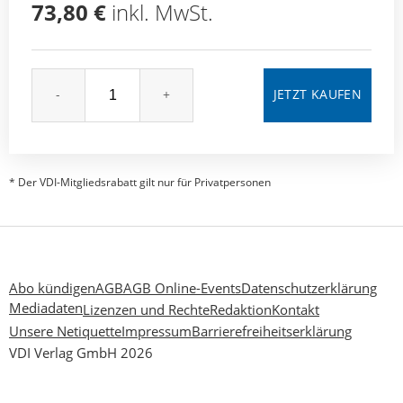
73,80 €
inkl. MwSt.
-
+
* Der VDI-Mitgliedsrabatt gilt nur für Privatpersonen
Abo kündigen
AGB
AGB Online-Events
Datenschutzerklärung
Mediadaten
Lizenzen und Rechte
Redaktion
Kontakt
Unsere Netiquette
Impressum
Barrierefreiheitserklärung
VDI Verlag GmbH 2026