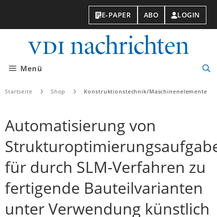
E-PAPER
ABO
LOGIN
VDI-
Nachri
Menü
Suc
öff
Startseite
Shop
Konstruktionstechnik/Maschinenelemente
Automatisierung von
Strukturoptimierungsaufgab
für durch SLM-Verfahren zu
fertigende Bauteilvarianten
unter Verwendung künstlich