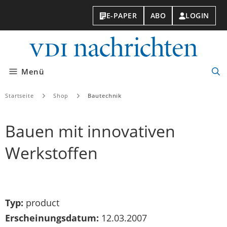
E-PAPER
ABO
LOGIN
VDI-
Nachri
Menü
Suc
öff
Startseite
Shop
Bautechnik
Bauen mit innovativen
Werkstoffen
Typ:
product
Erscheinungsdatum:
12.03.2007