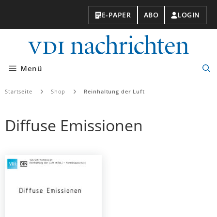
E-PAPER
ABO
LOGIN
VDI-
Nachri
Menü
Suc
öff
Startseite
Shop
Reinhaltung der Luft
Diffuse Emissionen