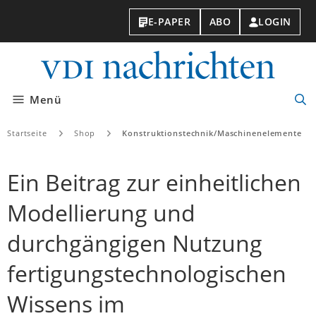
E-PAPER
ABO
LOGIN
VDI-
Nachri
Menü
Suc
öff
Startseite
Shop
Konstruktionstechnik/Maschinenelemente
Ein Beitrag zur einheitlichen
Modellierung und
durchgängigen Nutzung
fertigungstechnologischen
Wissens im