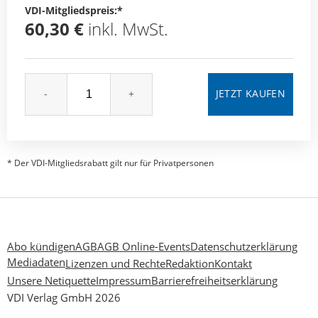
VDI-Mitgliedspreis:*
60,30 €
inkl. MwSt.
-
+
* Der VDI-Mitgliedsrabatt gilt nur für Privatpersonen
Abo kündigen
AGB
AGB Online-Events
Datenschutzerklärung
Mediadaten
Lizenzen und Rechte
Redaktion
Kontakt
Unsere Netiquette
Impressum
Barrierefreiheitserklärung
VDI Verlag GmbH 2026