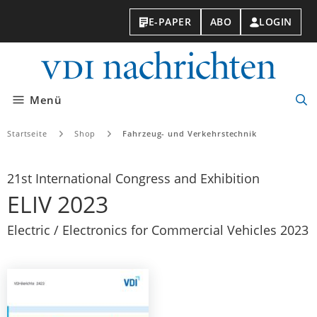
E-PAPER
ABO
LOGIN
VDI-
Nachri
Menü
Suc
öff
Startseite
Shop
Fahrzeug- und Verkehrstechnik
21st International Congress and Exhibition
ELIV 2023
Electric / Electronics for Commercial Vehicles 2023