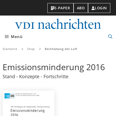
E-PAPER
ABO
LOGIN
VDI-
Nachri
Menü
Suc
öff
Startseite
Shop
Reinhaltung der Luft
Emissionsminderung 2016
Stand - Konzepte - Fortschritte