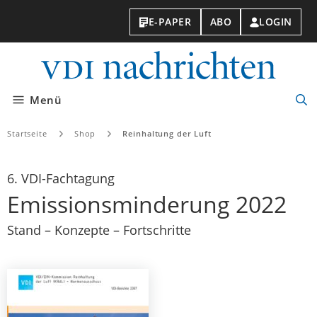
E-PAPER
ABO
LOGIN
VDI-
Nachri
Menü
Suc
öff
Startseite
Shop
Reinhaltung der Luft
6. VDI-Fachtagung
Emissionsminderung 2022
Stand – Konzepte – Fortschritte