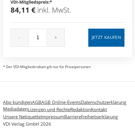
VDI-Mitgliedspreis:*
84,11 €
inkl. MwSt.
-
+
* Der VDI-Mitgliedsrabatt gilt nur für Privatpersonen
Abo kündigen
AGB
AGB Online-Events
Datenschutzerklärung
Mediadaten
Lizenzen und Rechte
Redaktion
Kontakt
Unsere Netiquette
Impressum
Barrierefreiheitserklärung
VDI Verlag GmbH 2026