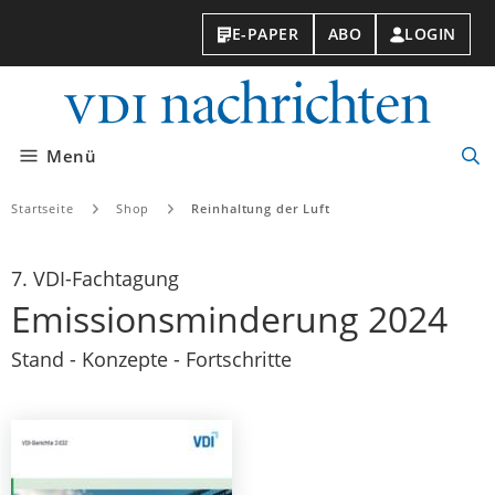
E-PAPER
ABO
LOGIN
VDI-
Nachri
Menü
Suc
öff
Startseite
Shop
Reinhaltung der Luft
7. VDI-Fachtagung
Emissionsminderung 2024
Stand - Konzepte - Fortschritte