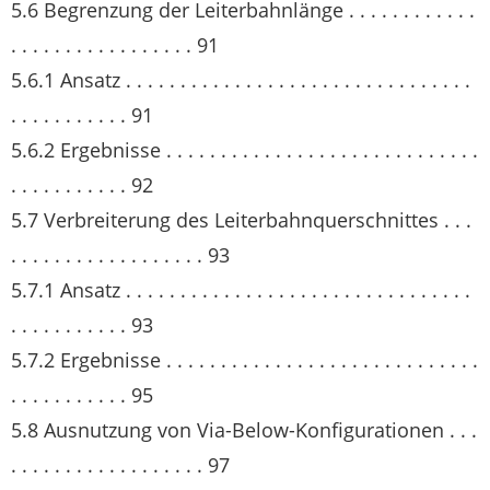
5.6 Begrenzung der Leiterbahnlänge . . . . . . . . . . . .
. . . . . . . . . . . . . . . . . 91
5.6.1 Ansatz . . . . . . . . . . . . . . . . . . . . . . . . . . . . . . . .
. . . . . . . . . . . 91
5.6.2 Ergebnisse . . . . . . . . . . . . . . . . . . . . . . . . . . . . .
. . . . . . . . . . . 92
5.7 Verbreiterung des Leiterbahnquerschnittes . . .
. . . . . . . . . . . . . . . . . . 93
5.7.1 Ansatz . . . . . . . . . . . . . . . . . . . . . . . . . . . . . . . .
. . . . . . . . . . . 93
5.7.2 Ergebnisse . . . . . . . . . . . . . . . . . . . . . . . . . . . . .
. . . . . . . . . . . 95
5.8 Ausnutzung von Via-Below-Konfigurationen . . .
. . . . . . . . . . . . . . . . . . 97