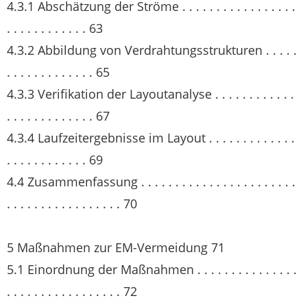
4.3.1 Abschätzung der Ströme . . . . . . . . . . . . . . . . .
. . . . . . . . . . . . 63
4.3.2 Abbildung von Verdrahtungsstrukturen . . . . .
. . . . . . . . . . . . . 65
4.3.3 Verifikation der Layoutanalyse . . . . . . . . . . . .
. . . . . . . . . . . . . 67
4.3.4 Laufzeitergebnisse im Layout . . . . . . . . . . . . .
. . . . . . . . . . . . 69
4.4 Zusammenfassung . . . . . . . . . . . . . . . . . . . . . . .
. . . . . . . . . . . . . . . . . 70
5 Maßnahmen zur EM-Vermeidung 71
5.1 Einordnung der Maßnahmen . . . . . . . . . . . . . . .
. . . . . . . . . . . . . . . . . 72