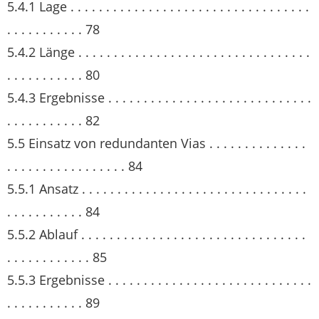
5.4.1 Lage . . . . . . . . . . . . . . . . . . . . . . . . . . . . . . . . . .
. . . . . . . . . . . 78
5.4.2 Länge . . . . . . . . . . . . . . . . . . . . . . . . . . . . . . . . .
. . . . . . . . . . . 80
5.4.3 Ergebnisse . . . . . . . . . . . . . . . . . . . . . . . . . . . . .
. . . . . . . . . . . 82
5.5 Einsatz von redundanten Vias . . . . . . . . . . . . . .
. . . . . . . . . . . . . . . . . 84
5.5.1 Ansatz . . . . . . . . . . . . . . . . . . . . . . . . . . . . . . . .
. . . . . . . . . . . 84
5.5.2 Ablauf . . . . . . . . . . . . . . . . . . . . . . . . . . . . . . . .
. . . . . . . . . . . . 85
5.5.3 Ergebnisse . . . . . . . . . . . . . . . . . . . . . . . . . . . . .
. . . . . . . . . . . 89