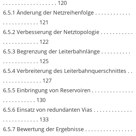
. . . . . . . . . . . . . . . . . . 120
6.5.1 Änderung der Netzreihenfolge . . . . . . . . . . . .
. . . . . . . . . . . . 121
6.5.2 Verbesserung der Netztopologie . . . . . . . . . . .
. . . . . . . . . . . . 122
6.5.3 Begrenzung der Leiterbahnlänge . . . . . . . . . .
. . . . . . . . . . . . 125
6.5.4 Verbreiterung des Leiterbahnquerschnittes . .
. . . . . . . . . . . . . 127
6.5.5 Einbringung von Reservoiren . . . . . . . . . . . . . .
. . . . . . . . . . . 130
6.5.6 Einsatz von redundanten Vias . . . . . . . . . . . . .
. . . . . . . . . . . . 133
6.5.7 Bewertung der Ergebnisse . . . . . . . . . . . . . . . .