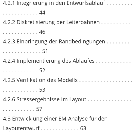
4.2.1 Integrierung in den Entwurfsablauf . . . . . . . . .
. . . . . . . . . . . . 44
4.2.2 Diskretisierung der Leiterbahnen . . . . . . . . . .
. . . . . . . . . . . . 46
4.2.3 Einbringung der Randbedingungen . . . . . . . .
. . . . . . . . . . . . . 51
4.2.4 Implementierung des Ablaufes . . . . . . . . . . . .
. . . . . . . . . . . . 52
4.2.5 Verifikation des Modells . . . . . . . . . . . . . . . . . .
. . . . . . . . . . . . 53
4.2.6 Stressergebnisse im Layout . . . . . . . . . . . . . . .
. . . . . . . . . . . 57
4.3 Entwicklung einer EM-Analyse für den
Layoutentwurf . . . . . . . . . . . . . 63