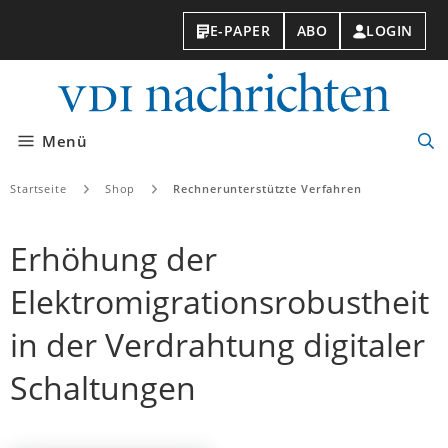
E-PAPER
ABO
LOGIN
VDI-
Nachri
Menü
Suc
öff
Startseite
Shop
Rechnerunterstützte Verfahren
Erhöhung der
Elektromigrationsrobustheit
in der Verdrahtung digitaler
Schaltungen