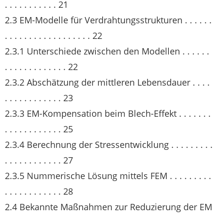
. . . . . . . . . . . 21
2.3 EM-Modelle für Verdrahtungsstrukturen . . . . . .
. . . . . . . . . . . . . . . . . . 22
2.3.1 Unterschiede zwischen den Modellen . . . . . .
. . . . . . . . . . . . . 22
2.3.2 Abschätzung der mittleren Lebensdauer . . . .
. . . . . . . . . . . . 23
2.3.3 EM-Kompensation beim Blech-Effekt . . . . . . .
. . . . . . . . . . . . 25
2.3.4 Berechnung der Stressentwicklung . . . . . . . . .
. . . . . . . . . . . . 27
2.3.5 Nummerische Lösung mittels FEM . . . . . . . . .
. . . . . . . . . . . . 28
2.4 Bekannte Maßnahmen zur Reduzierung der EM