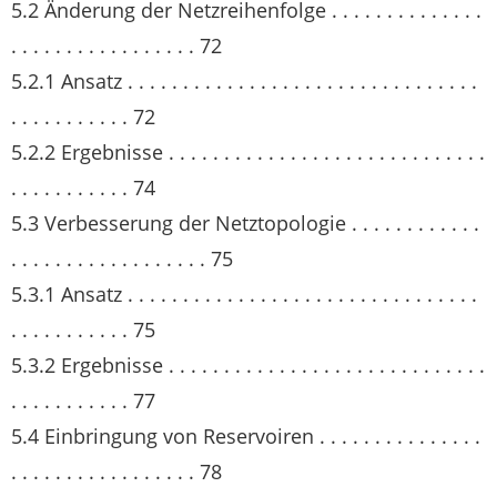
5.2 Änderung der Netzreihenfolge . . . . . . . . . . . . . .
. . . . . . . . . . . . . . . . . 72
5.2.1 Ansatz . . . . . . . . . . . . . . . . . . . . . . . . . . . . . . . .
. . . . . . . . . . . 72
5.2.2 Ergebnisse . . . . . . . . . . . . . . . . . . . . . . . . . . . . .
. . . . . . . . . . . 74
5.3 Verbesserung der Netztopologie . . . . . . . . . . . .
. . . . . . . . . . . . . . . . . . 75
5.3.1 Ansatz . . . . . . . . . . . . . . . . . . . . . . . . . . . . . . . .
. . . . . . . . . . . 75
5.3.2 Ergebnisse . . . . . . . . . . . . . . . . . . . . . . . . . . . . .
. . . . . . . . . . . 77
5.4 Einbringung von Reservoiren . . . . . . . . . . . . . . .
. . . . . . . . . . . . . . . . . 78