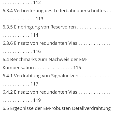
. . . . . . . . . . . . 112
6.3.4 Verbreiterung des Leiterbahnquerschnittes . .
. . . . . . . . . . . . . 113
6.3.5 Einbringung von Reservoiren . . . . . . . . . . . . . .
. . . . . . . . . . . 114
6.3.6 Einsatz von redundanten Vias . . . . . . . . . . . . .
. . . . . . . . . . . . 116
6.4 Benchmarks zum Nachweis der EM-
Kompensation . . . . . . . . . . . . . . . 116
6.4.1 Verdrahtung von Signalnetzen . . . . . . . . . . . . .
. . . . . . . . . . . 117
6.4.2 Einsatz von redundanten Vias . . . . . . . . . . . . .
. . . . . . . . . . . . 119
6.5 Ergebnisse der EM-robusten Detailverdrahtung