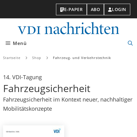
E-PAPER
ABO
LOGIN
VDI-
Nachri
Menü
Suc
öff
Startseite
Shop
Fahrzeug- und Verkehrstechnik
14. VDI-Tagung
Fahrzeugsicherheit
Fahrzeugsicherheit im Kontext neuer, nachhaltiger
Mobilitätskonzepte