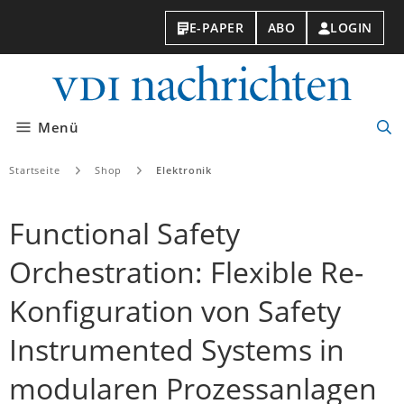
E-PAPER
ABO
LOGIN
VDI-
Nachri
Menü
Suc
öff
Startseite
Shop
Elektronik
Functional Safety
Orchestration: Flexible Re-
Konfiguration von Safety
Instrumented Systems in
modularen Prozessanlagen