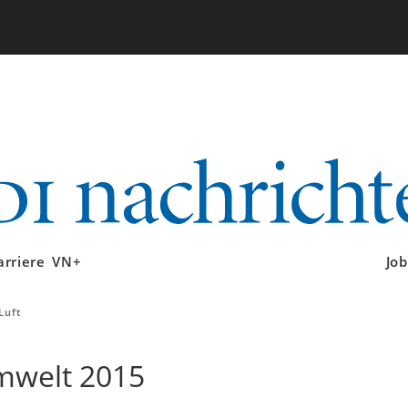
arriere
VN+
Job
Luft
mwelt 2015