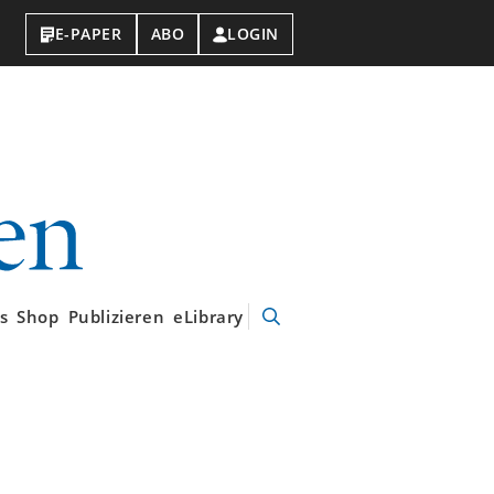
E-PAPER
ABO
LOGIN
VDI-
Nachrichten
s
Shop
Publizieren
eLibrary
Suche
öffnen