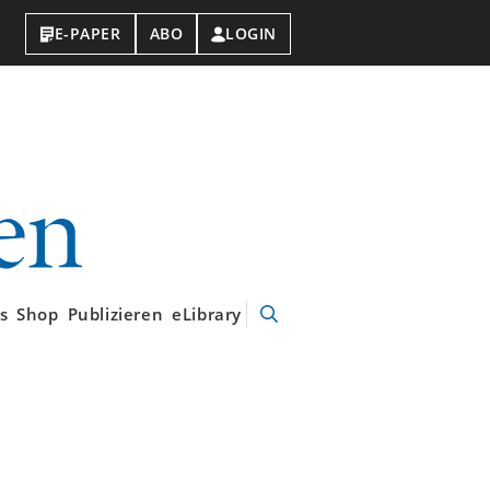
E-PAPER
ABO
LOGIN
VDI-
Nachrichten
s
Shop
Publizieren
eLibrary
Suche
öffnen