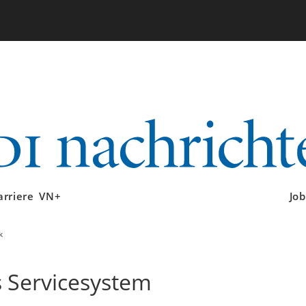
arriere
VN+
Job
k
es Servicesystem