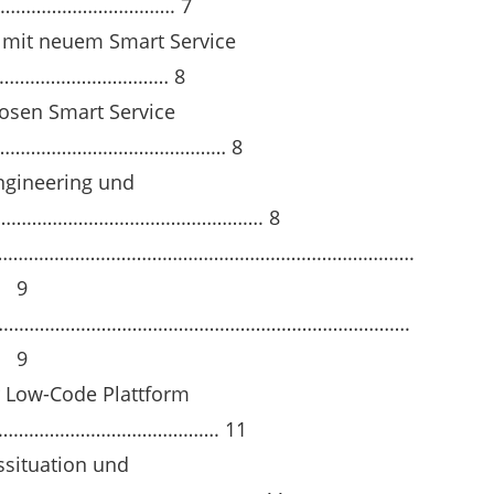
………………………………. 7
 mit neuem Smart Service
…………………………… 8
losen Smart Service
…………………………………………… 8
ngineering und
……………………………………………………. 8
…………………………………………………………………………….
9
………………………………………………………………………………….
9
r Low-Code Plattform
……………………………………. 11
situation und