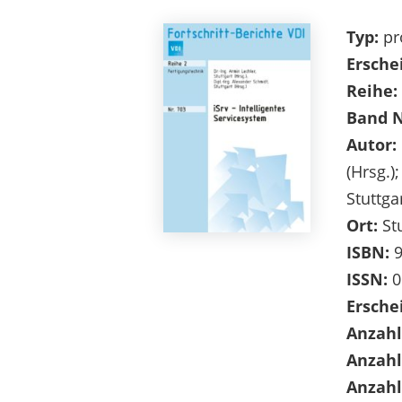
Typ:
pr
Ersche
Reihe:
Band 
Autor:
(Hrsg.)
Stuttgar
Ort:
Stu
ISBN:
9
ISSN:
0
Ersche
Anzahl
Anzahl
Anzahl