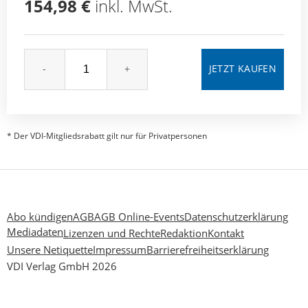
154,98 €
inkl. MwSt.
-
+
* Der VDI-Mitgliedsrabatt gilt nur für Privatpersonen
Abo kündigen
AGB
AGB Online-Events
Datenschutzerklärung
Mediadaten
Lizenzen und Rechte
Redaktion
Kontakt
Unsere Netiquette
Impressum
Barrierefreiheitserklärung
VDI Verlag GmbH 2026