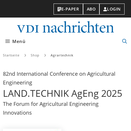
E-PAPER
ABO
LOGIN
VDI-
Nachri
Menü
Suc
öff
Startseite
Shop
Agrartechnik
82nd International Conference on Agricultural
Engineering
LAND.TECHNIK AgEng 2025
The Forum for Agricultural Engineering
Innovations