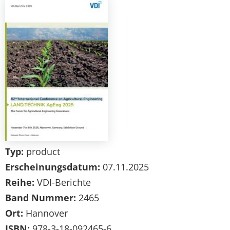
Typ:
product
Erscheinungsdatum:
07.11.2025
Reihe:
VDI-Berichte
Band Nummer:
2465
Ort:
Hannover
ISBN:
978-3-18-092465-6