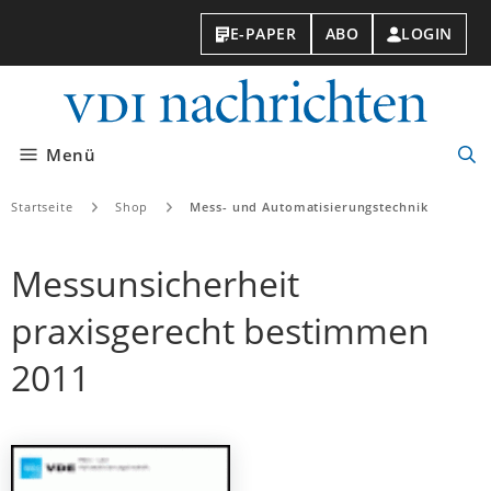
E-PAPER
ABO
LOGIN
VDI-
Nachri
Menü
Suc
öff
Startseite
Shop
Mess- und Automatisierungstechnik
Messunsicherheit
praxisgerecht bestimmen
2011