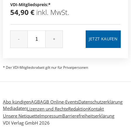
VDI-Mitgliedspreis:*
54,90 €
inkl. MwSt.
-
+
* Der VDI-Mitgliedsrabatt gilt nur für Privatpersonen
Abo kündigen
AGB
AGB Online-Events
Datenschutzerklärung
Mediadaten
Lizenzen und Rechte
Redaktion
Kontakt
Unsere Netiquette
Impressum
Barrierefreiheitserklärung
VDI Verlag GmbH 2026