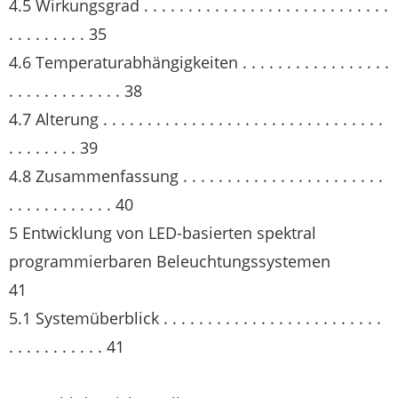
4.5 Wirkungsgrad . . . . . . . . . . . . . . . . . . . . . . . . . . . .
. . . . . . . . . 35
4.6 Temperaturabhängigkeiten . . . . . . . . . . . . . . . . .
. . . . . . . . . . . . . 38
4.7 Alterung . . . . . . . . . . . . . . . . . . . . . . . . . . . . . . . .
. . . . . . . . 39
4.8 Zusammenfassung . . . . . . . . . . . . . . . . . . . . . . .
. . . . . . . . . . . . 40
5 Entwicklung von LED-basierten spektral
programmierbaren Beleuchtungssystemen
41
5.1 Systemüberblick . . . . . . . . . . . . . . . . . . . . . . . . .
. . . . . . . . . . . 41