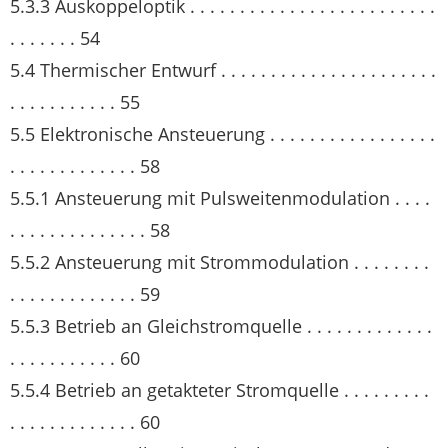
5.3.3 Auskoppeloptik . . . . . . . . . . . . . . . . . . . . . . . . .
. . . . . . . 54
5.4 Thermischer Entwurf . . . . . . . . . . . . . . . . . . . . . .
. . . . . . . . . . . 55
5.5 Elektronische Ansteuerung . . . . . . . . . . . . . . . . .
. . . . . . . . . . . . . 58
5.5.1 Ansteuerung mit Pulsweitenmodulation . . . .
. . . . . . . . . . . . . . 58
5.5.2 Ansteuerung mit Strommodulation . . . . . . . .
. . . . . . . . . . . . . 59
5.5.3 Betrieb an Gleichstromquelle . . . . . . . . . . . . .
. . . . . . . . . . . 60
5.5.4 Betrieb an getakteter Stromquelle . . . . . . . . .
. . . . . . . . . . . . . 60