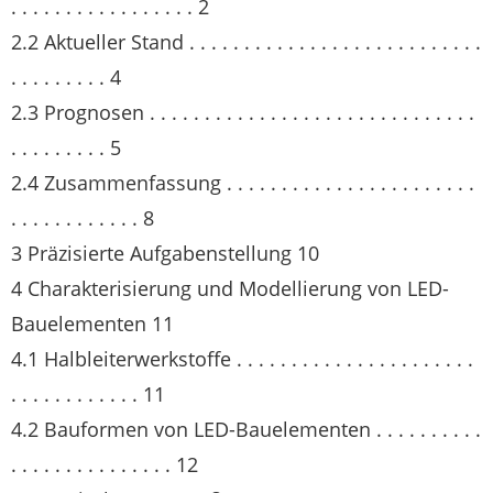
. . . . . . . . . . . . . . . . . 2
2.2 Aktueller Stand . . . . . . . . . . . . . . . . . . . . . . . . . . .
. . . . . . . . . 4
2.3 Prognosen . . . . . . . . . . . . . . . . . . . . . . . . . . . . . .
. . . . . . . . . 5
2.4 Zusammenfassung . . . . . . . . . . . . . . . . . . . . . . .
. . . . . . . . . . . . 8
3 Präzisierte Aufgabenstellung 10
4 Charakterisierung und Modellierung von LED-
Bauelementen 11
4.1 Halbleiterwerkstoffe . . . . . . . . . . . . . . . . . . . . . .
. . . . . . . . . . . . 11
4.2 Bauformen von LED-Bauelementen . . . . . . . . . .
. . . . . . . . . . . . . . . 12