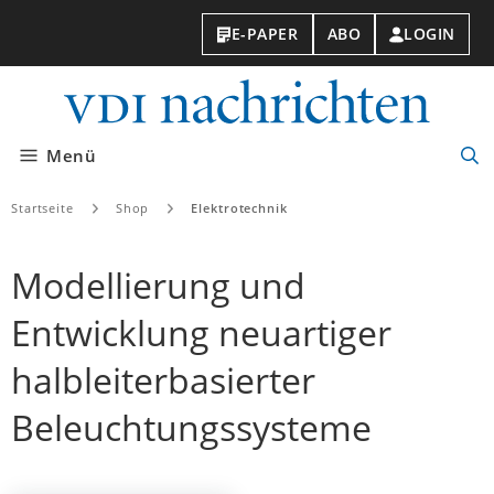
E-PAPER
ABO
LOGIN
VDI-
Nachri
Menü
Suc
öff
Startseite
Shop
Elektrotechnik
Modellierung und
Entwicklung neuartiger
halbleiterbasierter
Beleuchtungssysteme