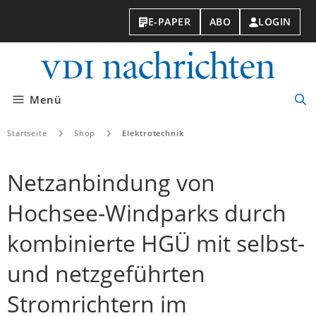
E-PAPER
ABO
LOGIN
VDI-
Nachri
Menü
Suc
öff
Startseite
Shop
Elektrotechnik
Netzanbindung von
Hochsee-Windparks durch
kombinierte HGÜ mit selbst-
und netzgeführten
Stromrichtern im