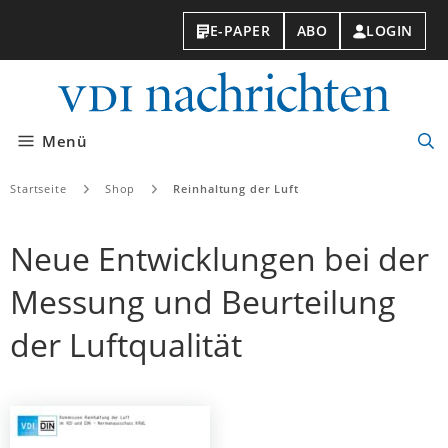
E-PAPER
ABO
LOGIN
VDI-
Nachri
Menü
Suc
öff
Startseite
Shop
Reinhaltung der Luft
Neue Entwicklungen bei der
Messung und Beurteilung
der Luftqualität