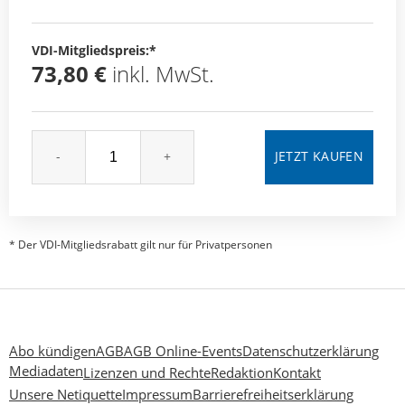
VDI-Mitgliedspreis:*
73,80 €
inkl. MwSt.
-
+
* Der VDI-Mitgliedsrabatt gilt nur für Privatpersonen
Abo kündigen
AGB
AGB Online-Events
Datenschutzerklärung
Mediadaten
Lizenzen und Rechte
Redaktion
Kontakt
Unsere Netiquette
Impressum
Barrierefreiheitserklärung