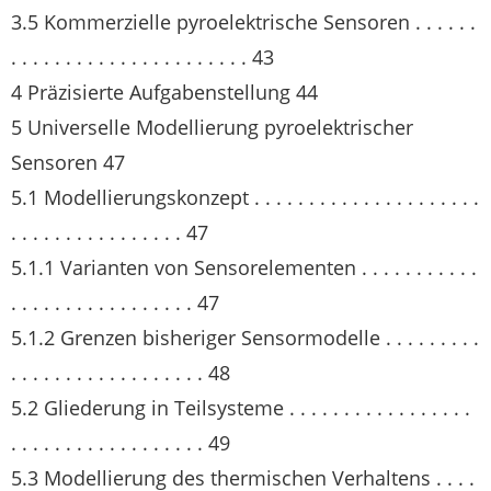
3.5 Kommerzielle pyroelektrische Sensoren . . . . . .
. . . . . . . . . . . . . . . . . . . . . . 43
4 Präzisierte Aufgabenstellung 44
5 Universelle Modellierung pyroelektrischer
Sensoren 47
5.1 Modellierungskonzept . . . . . . . . . . . . . . . . . . . . .
. . . . . . . . . . . . . . . . 47
5.1.1 Varianten von Sensorelementen . . . . . . . . . . .
. . . . . . . . . . . . . . . . . 47
5.1.2 Grenzen bisheriger Sensormodelle . . . . . . . . .
. . . . . . . . . . . . . . . . . . 48
5.2 Gliederung in Teilsysteme . . . . . . . . . . . . . . . . .
. . . . . . . . . . . . . . . . . . 49
5.3 Modellierung des thermischen Verhaltens . . . .