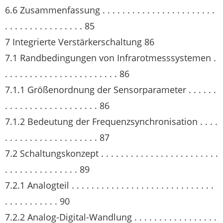
6.6 Zusammenfassung . . . . . . . . . . . . . . . . . . . . . . .
. . . . . . . . . . . . . . . . 85
7 Integrierte Verstärkerschaltung 86
7.1 Randbedingungen von Infrarotmesssystemen .
. . . . . . . . . . . . . . . . . . . . . . . 86
7.1.1 Größenordnung der Sensorparameter . . . . . .
. . . . . . . . . . . . . . . . . . . 86
7.1.2 Bedeutung der Frequenzsynchronisation . . . .
. . . . . . . . . . . . . . . . . . . 87
7.2 Schaltungskonzept . . . . . . . . . . . . . . . . . . . . . . . .
. . . . . . . . . . . . . . . 89
7.2.1 Analogteil . . . . . . . . . . . . . . . . . . . . . . . . . . . . .
. . . . . . . . . . . 90
7.2.2 Analog-Digital-Wandlung . . . . . . . . . . . . . . . . .