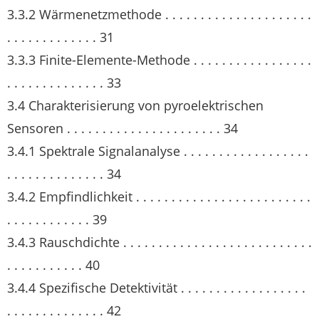
3.3.2 Wärmenetzmethode . . . . . . . . . . . . . . . . . . . . .
. . . . . . . . . . . . . 31
3.3.3 Finite-Elemente-Methode . . . . . . . . . . . . . . . . .
. . . . . . . . . . . . . . 33
3.4 Charakterisierung von pyroelektrischen
Sensoren . . . . . . . . . . . . . . . . . . . . . . 34
3.4.1 Spektrale Signalanalyse . . . . . . . . . . . . . . . . . .
. . . . . . . . . . . . . . 34
3.4.2 Empfindlichkeit . . . . . . . . . . . . . . . . . . . . . . . . .
. . . . . . . . . . . . 39
3.4.3 Rauschdichte . . . . . . . . . . . . . . . . . . . . . . . . . . .
. . . . . . . . . . . 40
3.4.4 Spezifische Detektivität . . . . . . . . . . . . . . . . . .
. . . . . . . . . . . . . . 42