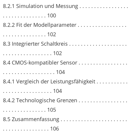
8.2.1 Simulation und Messung . . . . . . . . . . . . . . . . .
. . . . . . . . . . . . . . . 100
8.2.2 Fit der Modellparameter . . . . . . . . . . . . . . . . .
. . . . . . . . . . . . . . . 102
8.3 Integrierter Schaltkreis . . . . . . . . . . . . . . . . . . . .
. . . . . . . . . . . . . . . . . 102
8.4 CMOS-kompatibler Sensor . . . . . . . . . . . . . . . . .
. . . . . . . . . . . . . . . . . . 104
8.4.1 Vergleich der Leistungsfähigkeit . . . . . . . . . . .
. . . . . . . . . . . . . . . . . 104
8.4.2 Technologische Grenzen . . . . . . . . . . . . . . . . .
. . . . . . . . . . . . . . . 105
8.5 Zusammenfassung . . . . . . . . . . . . . . . . . . . . . . .
. . . . . . . . . . . . . . . . 106