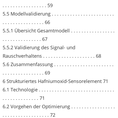
. . . . . . . . . . . . . . . . . 59
5.5 Modellvalidierung . . . . . . . . . . . . . . . . . . . . . . . .
. . . . . . . . . . . . . . . . 66
5.5.1 Übersicht Gesamtmodell . . . . . . . . . . . . . . . . .
. . . . . . . . . . . . . . . 67
5.5.2 Validierung des Signal- und
Rauschverhaltens . . . . . . . . . . . . . . . . . . . . 68
5.6 Zusammenfassung . . . . . . . . . . . . . . . . . . . . . . .
. . . . . . . . . . . . . . . . 69
6 Strukturiertes Hafniumoxid-Sensorelement 71
6.1 Technologie . . . . . . . . . . . . . . . . . . . . . . . . . . . . .
. . . . . . . . . . . . . . 71
6.2 Vorgehen der Optimierung . . . . . . . . . . . . . . . . .
. . . . . . . . . . . . . . . . . . 72