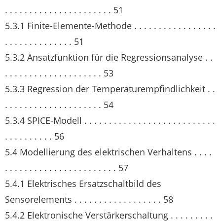
. . . . . . . . . . . . . . . . . . . . . . 51
5.3.1 Finite-Elemente-Methode . . . . . . . . . . . . . . . . .
. . . . . . . . . . . . . . 51
5.3.2 Ansatzfunktion für die Regressionsanalyse . .
. . . . . . . . . . . . . . . . . . . . 53
5.3.3 Regression der Temperaturempfindlichkeit . .
. . . . . . . . . . . . . . . . . . . . 54
5.3.4 SPICE-Modell . . . . . . . . . . . . . . . . . . . . . . . . . . .
. . . . . . . . . . 56
5.4 Modellierung des elektrischen Verhaltens . . . .
. . . . . . . . . . . . . . . . . . . . . . . 57
5.4.1 Elektrisches Ersatzschaltbild des
Sensorelements . . . . . . . . . . . . . . . . . . 58
5.4.2 Elektronische Verstärkerschaltung . . . . . . . . .