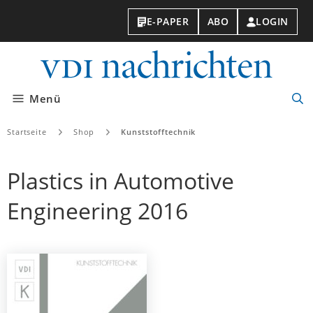
E-PAPER
ABO
LOGIN
VDI-
Nachri
Menü
Suc
öff
Startseite
Shop
Kunststofftechnik
Plastics in Automotive
Engineering 2016