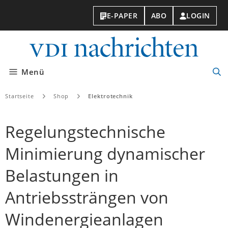
E-PAPER
ABO
LOGIN
VDI-
Nachri
Menü
Suc
öff
Startseite
Shop
Elektrotechnik
Regelungstechnische
Minimierung dynamischer
Belastungen in
Antriebssträngen von
Windenergieanlagen