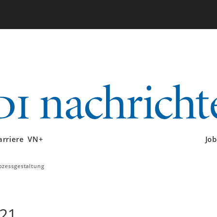
arriere
VN+
Job
ozessgestaltung
21