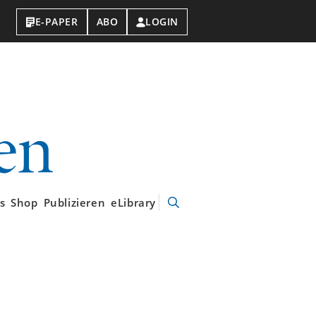
E-PAPER
ABO
LOGIN
VDI-
Nachrichten
s
Shop
Publizieren
eLibrary
Suche
öffnen