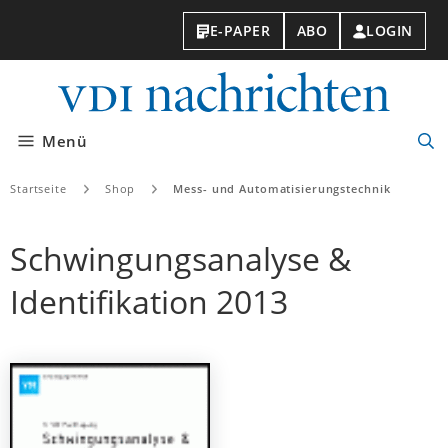
E-PAPER
ABO
LOGIN
VDI-
Nachri
Menü
Suc
öff
Startseite
Shop
Mess- und Automatisierungstechnik
Schwingungsanalyse &
Identifikation 2013