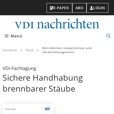
E-PAPER
ABO
LOGIN
VDI-
Nachri
Menü
Suc
öff
Betrieblicher Umweltschutz und
Startseite
Shop
Umweltmanagement
VDI-Fachtagung
Sichere Handhabung
brennbarer Stäube