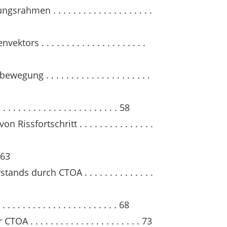
men . . . . . . . . . . . . . . . . . . . .
s . . . . . . . . . . . . . . . . . . . . .
g . . . . . . . . . . . . . . . . . . . . .
 . . . . . . . . . . . . . . . . . . . . 58
ssfortschritt . . . . . . . . . . . . . . .
 63
s durch CTOA . . . . . . . . . . . . . .
 . . . . . . . . . . . . . . . . . . . . 68
. . . . . . . . . . . . . . . . . . . . . 73