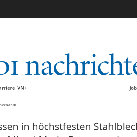
arriere
VN+
Job
mechanik
ssen in höchstfesten Stahlble