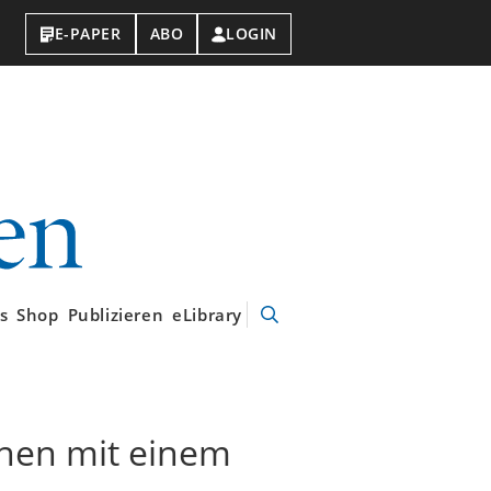
E-PAPER
ABO
LOGIN
VDI-
Nachrichten
s
Shop
Publizieren
eLibrary
Suche
öffnen
chen mit einem