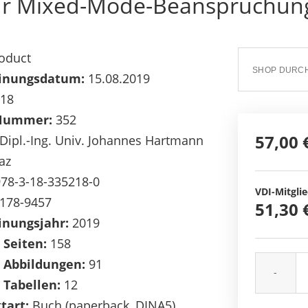
für Mixed-Mode-Beanspruchu
oduct
inungsdatum:
15.08.2019
18
Nummer:
352
57,00 
Dipl.-Ing. Univ. Johannes Hartmann
az
78-3-18-335218-0
VDI-Mitglie
178-9457
51,30 
inungsjahr:
2019
 Seiten:
158
 Abbildungen:
91
-
 Tabellen:
12
tart:
Buch (paperback, DINA5)