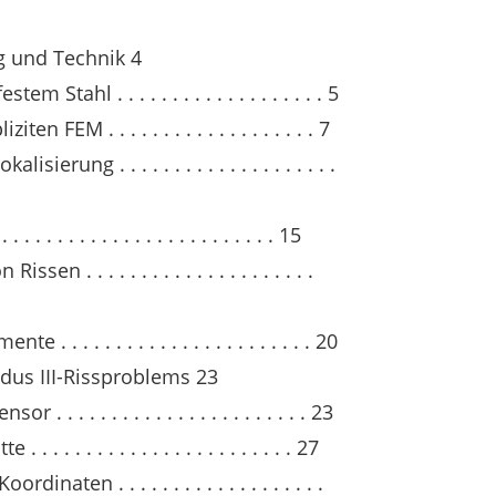
g und Technik 4
Stahl . . . . . . . . . . . . . . . . . . . 5
 FEM . . . . . . . . . . . . . . . . . . . 7
rung . . . . . . . . . . . . . . . . . . . .
 . . . . . . . . . . . . . . . . . . . . . 15
 . . . . . . . . . . . . . . . . . . . . .
 . . . . . . . . . . . . . . . . . . . . . . 20
dus III-Rissproblems 23
 . . . . . . . . . . . . . . . . . . . . . 23
. . . . . . . . . . . . . . . . . . . . . . 27
naten . . . . . . . . . . . . . . . . . . .