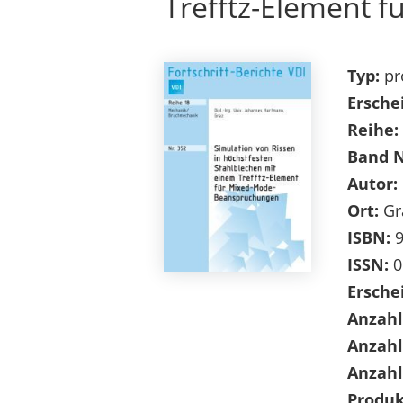
Trefftz-Element 
Typ:
pr
Ersche
Reihe:
Band 
Autor:
Ort:
Gr
ISBN:
9
ISSN:
0
Ersche
Anzahl
Anzahl
Anzahl
Produk