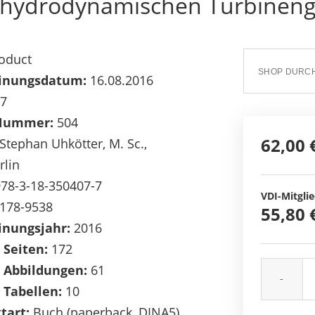
 hydrodynamischen Turbinengl
oduct
inungsdatum:
16.08.2016
7
Nummer:
504
62,00 
Stephan Uhkötter, M. Sc.,
rlin
78-3-18-350407-7
VDI-Mitglie
178-9538
55,80 
inungsjahr:
2016
 Seiten:
172
 Abbildungen:
61
-
 Tabellen:
10
tart:
Buch (paperback, DINA5)