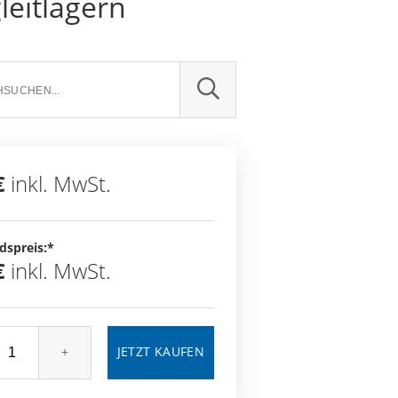
eitlagern
SUCHE
€
inkl. MwSt.
dspreis:*
€
inkl. MwSt.
+