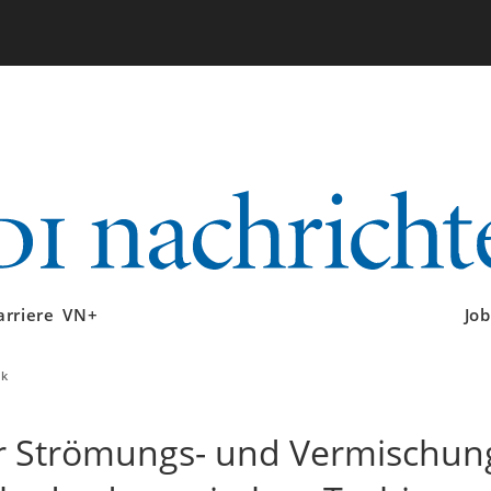
arriere
VN+
Job
ik
r Strömungs- und Vermischu