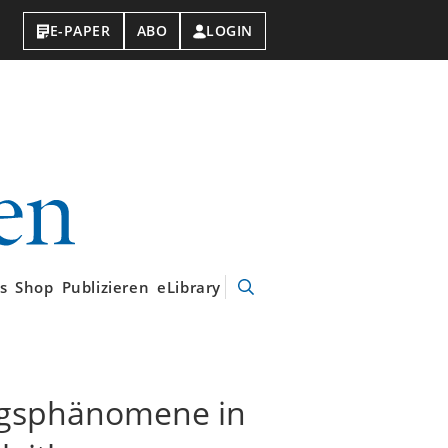
E-PAPER
ABO
LOGIN
VDI-
Nachrichten
s
Shop
Publizieren
eLibrary
Suche
öffnen
ngsphänomene in