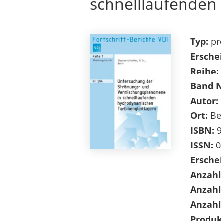
schnelllaufenden
Typ:
pr
Ersche
Reihe:
Band 
Autor:
Ort:
Be
ISBN:
9
ISSN:
0
Ersche
Anzahl
Anzahl
Anzahl
Produk