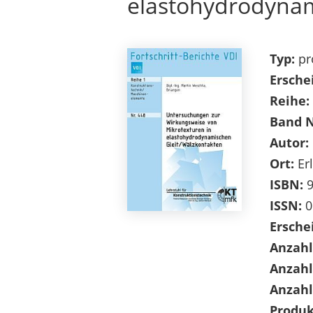
elastohydrodynam
Typ:
pr
Ersche
Reihe:
Band 
Autor:
Ort:
Er
ISBN:
9
ISSN:
0
Ersche
Anzahl
Anzahl
Anzahl
Produk