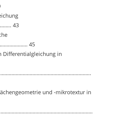
0
leichung
.. 43
che
……………………… 45
 Differentialgleichung in
……………………………………………………………..
lächengeometrie und -mikrotextur in
……………………………………………………………….