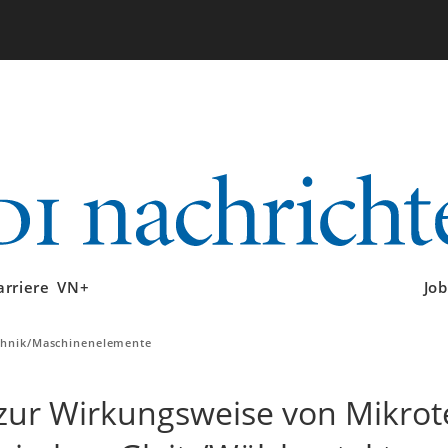
arriere
VN+
Job
chnik/Maschinenelemente
ur Wirkungsweise von Mikrot