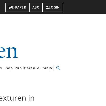
E-PAPER
ABO
LOGIN
VDI-
Nachrichten
s
Shop
Publizieren
eLibrary
Suche
öffnen
exturen in