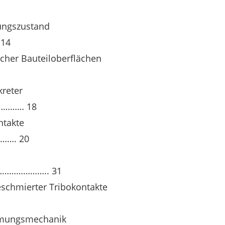
ungszustand
14
scher Bauteiloberflächen
kreter
………… 18
ntakte
…. 20
……………….. 31
eschmierter Tribokontakte
ömungsmechanik