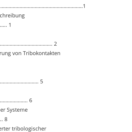
……………………………………………………………1
schreibung
.. 1
…………………………….. 2
erung von Tribokontakten
……………………. 5
…………….. 6
her Systeme
 8
rter tribologischer