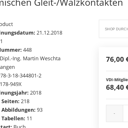
ischen Gleit-/Wälzkontakten
oduct
inungsdatum:
21.12.2018
1
Nummer:
448
76,00 
Dipl.-Ing. Martin Weschta
langen
78-3-18-344801-2
VDI-Mitglie
178-949X
68,40 
inungsjahr:
2018
 Seiten:
218
 Abbildungen:
93
-
 Tabellen:
11
tart:
Buch